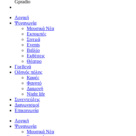
Gpradio
Αρχική
Ψυχαγωγία
Μουσικά Νέα
Εκπομπές
Σινεμά
Events
Βιβλίο
Εκθέσεις
Θέατρο
Γρεβενά
Οδηγός πόλης
Καφές
Φαγητό
Διαμονή
Night life
Συνεντεύξεις
Διαγωνισμοί
Επικοινωνία
Αρχική
Ψυχαγωγία
Μουσικά Νέα