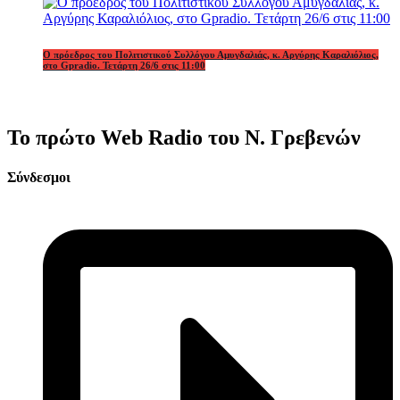
Ο πρόεδρος του Πολιτιστικού Συλλόγου Αμυγδαλιάς, κ. Αργύρης Καραλιόλιος,
στο Gpradio. Τετάρτη 26/6 στις 11:00
Το πρώτο Web Radio του Ν. Γρεβενών
Σύνδεσμοι