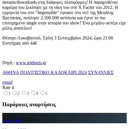
streams/downloads στις διάφορες πλατφόρμες! H παραμυθένια
καριέρα του ξεκίνησε με τη νίκη του στο X Factor του 2012. Η
ερμηνεία του στο “Impossible” έφτασε στο νο1 της Μεγάλης
Βρετανίας, πούλησε 2.500.000 αντίτυπα και έγινε το πιο
επιτυχημένο single στην ιστορία του show! Ένα μεγάλο αστέρι είχε
μόλις ανατείλει!
Θέατρο Λυκαβηττού, Τρίτη 3 Σεπτεμβρίου 2024, ώρα 21:00
Εισιτήρια: από 44€
Πηγή :
www.ieidiseis.gr
ΑΘΗΝΑ
ΠΟΛΙΤΙΣΤΙΚΟ ΚΑΛΟΚΑΙΡΙ 2024
ΣΥΝΑΥΛΙΕΣ
email
Rate it
1
2
3
4
5
Παρόμοιες αναρτήσεις
insert_link