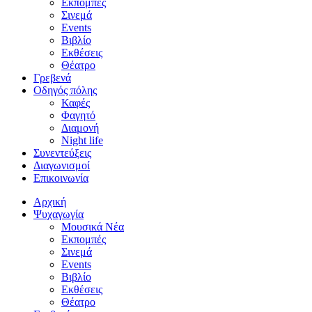
Εκπομπές
Σινεμά
Events
Βιβλίο
Εκθέσεις
Θέατρο
Γρεβενά
Οδηγός πόλης
Καφές
Φαγητό
Διαμονή
Night life
Συνεντεύξεις
Διαγωνισμοί
Επικοινωνία
Αρχική
Ψυχαγωγία
Μουσικά Νέα
Εκπομπές
Σινεμά
Events
Βιβλίο
Εκθέσεις
Θέατρο