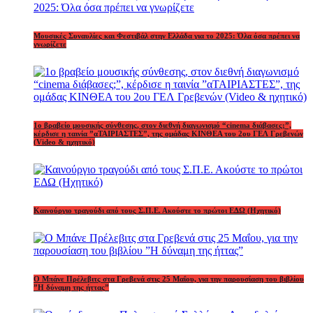
Μουσικές Συναυλίες και Φεστιβάλ στην Ελλάδα για το 2025: Όλα όσα πρέπει να
γνωρίζετε
1o βραβείο μουσικής σύνθεσης, στον διεθνή διαγωνισμό “cinema διάβασες;”,
κέρδισε η ταινία ”αΤΑΙΡΙΑΣΤΕΣ”, της ομάδας ΚΙΝΘΕΑ του 2ου ΓΕΛ Γρεβενών
(Video & ηχητικό)
Καινούργιο τραγούδι από τους Σ.Π.Ε. Ακούστε το πρώτοι ΕΔΩ (Ηχητικό)
Ο Μπάνε Πρέλεβιτς στα Γρεβενά στις 25 Μαΐου, για την παρουσίαση του βιβλίου
”Η δύναμη της ήττας”