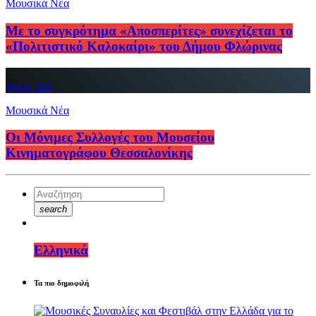
Μουσικά Νέα
Με το συγκρότημα «Αποσπερίτες» συνεχίζεται το
«Πολιτιστικό Καλοκαίρι» του Δήμου Φλώρινας
insert_link
Μουσικά Νέα
Οι Μόνιμες Συλλογές του Μουσείου
Κινηματογράφου Θεσσαλονίκης
search
Ελληνικά
Τα πιο δημοφιλή