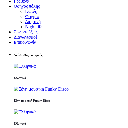
Γρεβενά
Οδηγός πόλης
Καφές
Φαγητό
Διαμονή
Night life
Συνεντεύξεις
Διαγωνισμοί
Επικοινωνία
Ακόλουθες εκπομπές
Ελληνικά
Ξένη μουσική Funky Disco
Ελληνικά