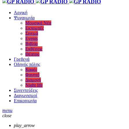
Αρχική
Ψυχαγωγία
Μουσικά Νέα
Εκπομπές
Σινεμά
Events
Βιβλίο
Εκθέσεις
Θέατρο
Γρεβενά
Οδηγός πόλης
Καφές
Φαγητό
Διαμονή
Night life
Συνεντεύξεις
Διαγωνισμοί
Επικοινωνία
menu
close
play_arrow