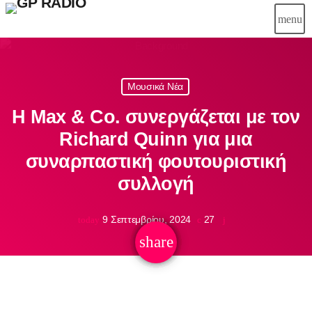
menu
close
Μουσικά Νέα
play_arrow
Gpradio
Η Max & Co. συνεργάζεται με τον
Richard Quinn για μια
συναρπαστική φουτουριστική
Αρχική
συλλογή
Ψυχαγωγία
9 Σεπτεμβρίου, 2024
27
today
Μουσικά Νέα
share
email
Γρεβενά
Εκπομπές
Οδηγός πόλης
Σινεμά
Καφές
Συνεντεύξεις
Events