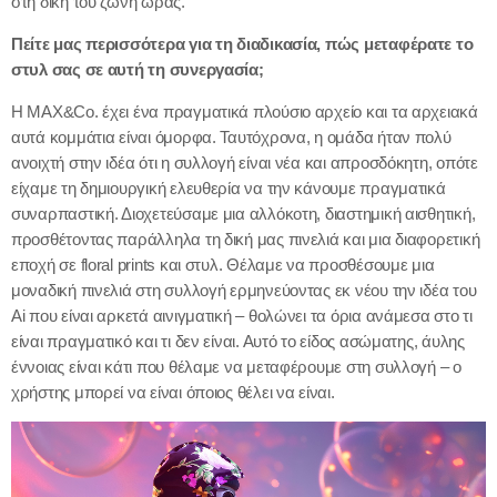
στη δική του ζώνη ώρας.
Πείτε μας περισσότερα για τη διαδικασία, πώς μεταφέρατε το
στυλ σας σε αυτή τη συνεργασία;
Η MAX&Co. έχει ένα πραγματικά πλούσιο αρχείο και τα αρχειακά
αυτά κομμάτια είναι όμορφα. Ταυτόχρονα, η ομάδα ήταν πολύ
ανοιχτή στην ιδέα ότι η συλλογή είναι νέα και απροσδόκητη, οπότε
είχαμε τη δημιουργική ελευθερία να την κάνουμε πραγματικά
συναρπαστική. Διοχετεύσαμε μια αλλόκοτη, διαστημική αισθητική,
προσθέτοντας παράλληλα τη δική μας πινελιά και μια διαφορετική
εποχή σε floral prints και στυλ. Θέλαμε να προσθέσουμε μια
μοναδική πινελιά στη συλλογή ερμηνεύοντας εκ νέου την ιδέα του
Ai που είναι αρκετά αινιγματική – θολώνει τα όρια ανάμεσα στο τι
είναι πραγματικό και τι δεν είναι. Αυτό το είδος ασώματης, άυλης
έννοιας είναι κάτι που θέλαμε να μεταφέρουμε στη συλλογή – ο
χρήστης μπορεί να είναι όποιος θέλει να είναι.