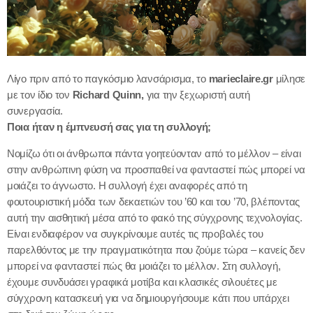
Λίγο πριν από το παγκόσμιο λανσάρισμα, το
marieclaire.gr
μίλησε
με τον ίδιο τον
Richard Quinn,
για την ξεχωριστή αυτή
συνεργασία.
Ποια ήταν η έμπνευσή σας για τη συλλογή;
Νομίζω ότι οι άνθρωποι πάντα γοητεύονταν από το μέλλον – είναι
στην ανθρώπινη φύση να προσπαθεί να φανταστεί πώς μπορεί να
μοιάζει το άγνωστο. Η συλλογή έχει αναφορές από τη
φουτουριστική μόδα των δεκαετιών του ’60 και του ’70, βλέποντας
αυτή την αισθητική μέσα από το φακό της σύγχρονης τεχνολογίας.
Είναι ενδιαφέρον να συγκρίνουμε αυτές τις προβολές του
παρελθόντος με την πραγματικότητα που ζούμε τώρα – κανείς δεν
μπορεί να φανταστεί πώς θα μοιάζει το μέλλον. Στη συλλογή,
έχουμε συνδυάσει γραφικά μοτίβα και κλασικές σιλουέτες με
σύγχρονη κατασκευή για να δημιουργήσουμε κάτι που υπάρχει