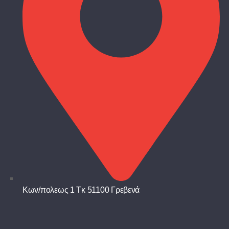
Κων/πολεως 1 Τκ 51100 Γρεβενά