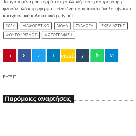
Το αγαπημένο μου κομμάτι στη συλλογή είναι η ασπρόμαυρη
φλοράλ ολόσωμη φόρμα – είναι ένα πραγματικά εύκολο, αβίαστο
και εξαιρετικά κολακευτικό party outfit.
2024
ΔΙΑΦΟΡΕΤΙΚΟ
ΜΟΔΑ
ΣΥΛΛΟΓΗ
ΣΧΕΔΙΑΣΤΗΣ
ΦΟΥΤΟΥΡΙΣΜΟΣ
ΦΩΤΟΓΡΑΦΙΣΗ
email
RATE IT
Παρόμοιες αναρτήσεις
insert_link