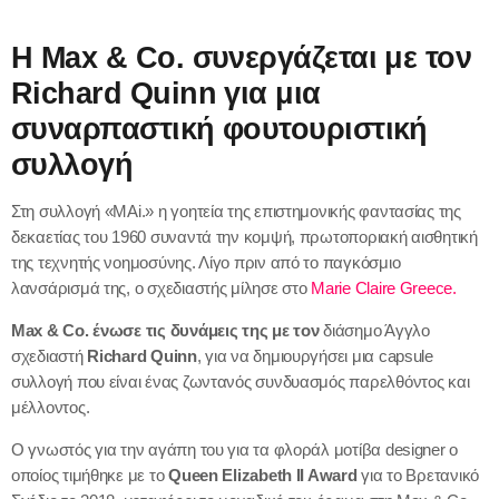
Φαγητό
Βιβλίο
Διαγωνισμοί
Η Max & Co. συνεργάζεται με τον
Διαμονή
Εκθέσεις
Richard Quinn για μια
Επικοινωνία
Night life
Θέατρο
συναρπαστική φουτουριστική
συλλογή
Ακόλουθες εκπομπές
Στη συλλογή «MAi.» η γοητεία της επιστημονικής φαντασίας της
δεκαετίας του 1960 συναντά την κομψή, πρωτοποριακή αισθητική
της τεχνητής νοημοσύνης. Λίγο πριν από το παγκόσμιο
λανσάρισμά της, ο σχεδιαστής μίλησε στο
Marie Claire Greece.
Max & Co. ένωσε τις δυνάμεις της με τον
διάσημο Άγγλο
σχεδιαστή
Richard Quinn
, για να δημιουργήσει μια capsule
συλλογή που είναι ένας ζωντανός συνδυασμός παρελθόντος και
μέλλοντος.
Ο γνωστός για την αγάπη του για τα φλοράλ μοτίβα designer ο
οποίος τιμήθηκε με το
Queen Elizabeth II Award
για το Βρετανικό