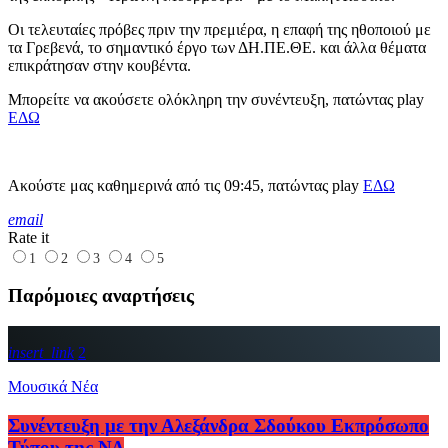
Οι τελευταίες πρόβες πριν την πρεμιέρα, η επαφή της ηθοποιού με
τα Γρεβενά, το σημαντικό έργο των ΔΗ.ΠΕ.ΘΕ. και άλλα θέματα
επικράτησαν στην κουβέντα.
Μπορείτε να ακούσετε ολόκληρη την συνέντευξη, πατώντας play
ΕΔΩ
Ακούστε μας καθημερινά από τις 09:45, πατώντας play
ΕΔΩ
email
Rate it
1
2
3
4
5
Παρόμοιες αναρτήσεις
insert_link
2
Μουσικά Νέα
Συνέντευξη με την Αλεξάνδρα Σδούκου Εκπρόσωπο
Τύπου της ΝΔ