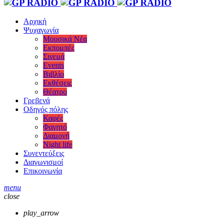
Αρχική
Ψυχαγωγία
Μουσικά Νέα
Εκπομπές
Σινεμά
Events
Βιβλίο
Εκθέσεις
Θέατρο
Γρεβενά
Οδηγός πόλης
Καφές
Φαγητό
Διαμονή
Night life
Συνεντεύξεις
Διαγωνισμοί
Επικοινωνία
menu
close
play_arrow