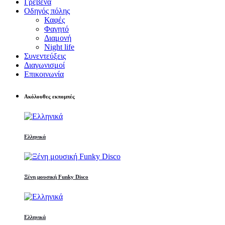
Γρεβενά
Οδηγός πόλης
Καφές
Φαγητό
Διαμονή
Night life
Συνεντεύξεις
Διαγωνισμοί
Επικοινωνία
Ακόλουθες εκπομπές
Ελληνικά
Ξένη μουσική Funky Disco
Ελληνικά