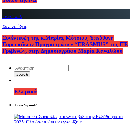
insert_link
Συνεντεύξεις
Συνέντευξη της κ.Μαρίας Μότσιου, Υπεύθυνη
Ευρωπαϊκών Προγραμμάτων “ERASMUS” της ΠΕ
Γρεβενών, στην Δημοσιογράφο Μαρία Καναλίδου
search
Ελληνικά
Τα πιο δημοφιλή