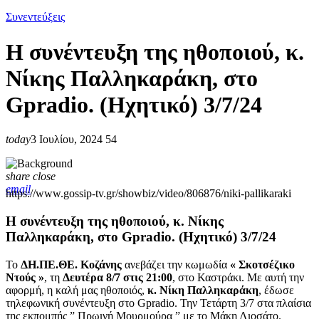
Συνεντεύξεις
H συνέντευξη της ηθοποιού, κ.
Νίκης Παλληκαράκη, στο
Gpradio. (Hχητικό) 3/7/24
today
3 Ιουλίου, 2024
54
share
close
email
https://www.gossip-tv.gr/showbiz/video/806876/niki-pallikaraki
H συνέντευξη της ηθοποιού, κ. Νίκης
Παλληκαράκη, στο Gpradio. (Hχητικό) 3/7/24
To
ΔΗ.ΠΕ.ΘΕ. Κοζάνης
ανεβάζει την κωμωδία
« Σκοτσέζικο
Ντούς »
, τη
Δευτέρα 8/7 στις 21:00
, στο Καστράκι. Mε αυτή την
αφορμή, η καλή μας ηθοποιός,
κ. Νίκη Παλληκαράκη
, έδωσε
τηλεφωνική συνέντευξη στο Gpradio. Την Τετάρτη 3/7 στα πλαίσια
της εκπομπής ” Πρωινή Μουρμούρα ” με το Μάκη Λιοσάτο.