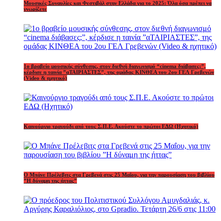
Μουσικές Συναυλίες και Φεστιβάλ στην Ελλάδα για το 2025: Όλα όσα πρέπει να
γνωρίζετε
1o βραβείο μουσικής σύνθεσης, στον διεθνή διαγωνισμό “cinema διάβασες;”,
κέρδισε η ταινία ”αΤΑΙΡΙΑΣΤΕΣ”, της ομάδας ΚΙΝΘΕΑ του 2ου ΓΕΛ Γρεβενών
(Video & ηχητικό)
Καινούργιο τραγούδι από τους Σ.Π.Ε. Ακούστε το πρώτοι ΕΔΩ (Ηχητικό)
Ο Μπάνε Πρέλεβιτς στα Γρεβενά στις 25 Μαΐου, για την παρουσίαση του βιβλίου
”Η δύναμη της ήττας”