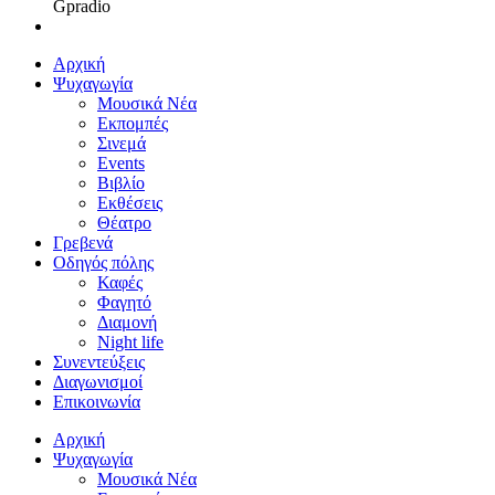
Gpradio
Αρχική
Ψυχαγωγία
Μουσικά Νέα
Εκπομπές
Σινεμά
Events
Βιβλίο
Εκθέσεις
Θέατρο
Γρεβενά
Οδηγός πόλης
Καφές
Φαγητό
Διαμονή
Night life
Συνεντεύξεις
Διαγωνισμοί
Επικοινωνία
Αρχική
Ψυχαγωγία
Μουσικά Νέα