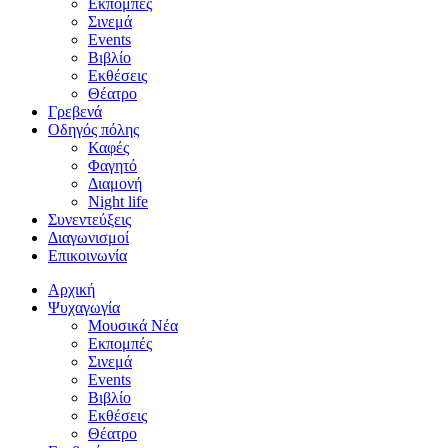
Εκπομπές
Σινεμά
Events
Βιβλίο
Εκθέσεις
Θέατρο
Γρεβενά
Οδηγός πόλης
Καφές
Φαγητό
Διαμονή
Night life
Συνεντεύξεις
Διαγωνισμοί
Επικοινωνία
Αρχική
Ψυχαγωγία
Μουσικά Νέα
Εκπομπές
Σινεμά
Events
Βιβλίο
Εκθέσεις
Θέατρο