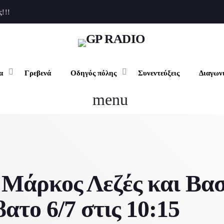
ς!!!
clo
α
Γρεβενά
Οδηγός πόλης
Συνεντεύξεις
Διαγων
ρχική
menu
υχαγωγία
Μουσικά Νέα
ρεβενά
Εκπομπές
δηγός πόλης
Σινεμά
Μάρκος Λεζές και Βασ
Καφές
νεντεύξεις
Events
ατο 6/7 στις 10:15
Φαγητό
Βιβλίο
ιαγωνισμοί
Διαμονή
Εκθέσεις