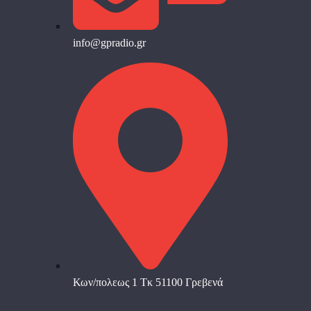
info@gpradio.gr
Κων/πολεως 1 Τκ 51100 Γρεβενά