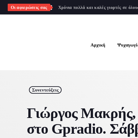
ΣΠΎΡΟΣ ΑΓΡΊΝΙΟ
Οι αφιερώσεις σας
Χρόνια πολλά και καλές γιορτές σε όλου
Αρχική
Ψυχαγωγί
Α
Ψ
Γ
Συνεντεύξεις
Ο
Γιώργος Μακρής, 
Συ
στο Gpradio. Σάββ
Δ