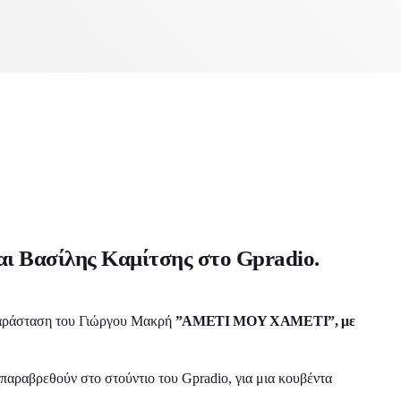
πικοινωνία
Night life
Θέατρο
λουθες εκπομπές
ι Βασίλης Καμίτσης στο Gpradio.
παράσταση του Γιώργου Μακρή
”AMETI MOY XAMETI”, με
α παραβρεθούν στο στούντιο του Gpradio, για μια κουβέντα