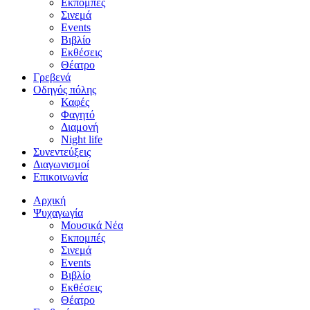
Εκπομπές
Σινεμά
Events
Βιβλίο
Εκθέσεις
Θέατρο
Γρεβενά
Οδηγός πόλης
Καφές
Φαγητό
Διαμονή
Night life
Συνεντεύξεις
Διαγωνισμοί
Επικοινωνία
Αρχική
Ψυχαγωγία
Μουσικά Νέα
Εκπομπές
Σινεμά
Events
Βιβλίο
Εκθέσεις
Θέατρο