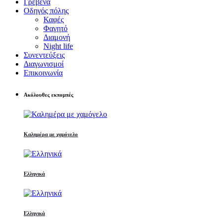
Γρεβενά
Οδηγός πόλης
Καφές
Φαγητό
Διαμονή
Night life
Συνεντεύξεις
Διαγωνισμοί
Επικοινωνία
Ακόλουθες εκπομπές
Καλημέρα με χαμόγελο
Ελληνικά
Ελληνικά