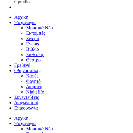
Gpradio
Αρχική
Ψυχαγωγία
Μουσικά Νέα
Εκπομπές
Σινεμά
Events
Βιβλίο
Εκθέσεις
Θέατρο
Γρεβενά
Οδηγός πόλης
Καφές
Φαγητό
Διαμονή
Night life
Συνεντεύξεις
Διαγωνισμοί
Επικοινωνία
Αρχική
Ψυχαγωγία
Μουσικά Νέα