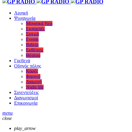
Αρχική
Ψυχαγωγία
Μουσικά Νέα
Εκπομπές
Σινεμά
Events
Βιβλίο
Εκθέσεις
Θέατρο
Γρεβενά
Οδηγός πόλης
Καφές
Φαγητό
Διαμονή
Night life
Συνεντεύξεις
Διαγωνισμοί
Επικοινωνία
menu
close
play_arrow