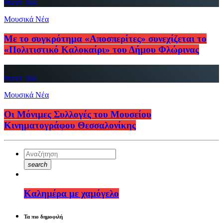
insert_link
Μουσικά Νέα
Με το συγκρότημα «Αποσπερίτες» συνεχίζεται το
«Πολιτιστικό Καλοκαίρι» του Δήμου Φλώρινας
insert_link
Μουσικά Νέα
Οι Μόνιμες Συλλογές του Μουσείου
Κινηματογράφου Θεσσαλονίκης
search
Καλημέρα με χαμόγελο
Τα πιο δημοφιλή