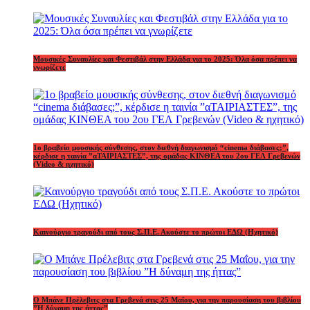
Μουσικές Συναυλίες και Φεστιβάλ στην Ελλάδα για το 2025: Όλα όσα πρέπει να
γνωρίζετε
1o βραβείο μουσικής σύνθεσης, στον διεθνή διαγωνισμό “cinema διάβασες;”,
κέρδισε η ταινία ”αΤΑΙΡΙΑΣΤΕΣ”, της ομάδας ΚΙΝΘΕΑ του 2ου ΓΕΛ Γρεβενών
(Video & ηχητικό)
Καινούργιο τραγούδι από τους Σ.Π.Ε. Ακούστε το πρώτοι ΕΔΩ (Ηχητικό)
Ο Μπάνε Πρέλεβιτς στα Γρεβενά στις 25 Μαΐου, για την παρουσίαση του βιβλίου
”Η δύναμη της ήττας”