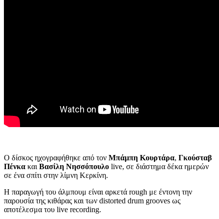
Ο δίσκος ηχογραφήθηκε από τον
Μπάμπη Κουρτάρα
,
Γκούσταβ
Πένκα
και
Βασίλη Νησσόπουλο
live, σε διάστημα δέκα ημερών
σε ένα σπίτι στην λίμνη Κερκίνη.
Η παραγωγή του άλμπουμ είναι αρκετά rough με έντονη την
παρουσία της κιθάρας και των distorted drum grooves ως
αποτέλεσμα του live recording.