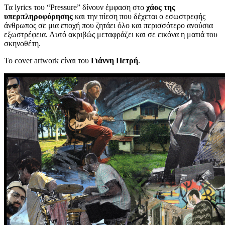
Τα lyrics του “Pressure” δίνουν έμφαση στο
χάος της
υπερπληροφόρησης
και την πίεση που δέχεται ο εσωστρεφής
άνθρωπος σε μια εποχή που ζητάει όλο και περισσότερο ανούσια
εξωστρέφεια. Αυτό ακριβώς μεταφράζει και σε εικόνα η ματιά του
σκηνοθέτη.
Το cover artwork είναι του
Γιάννη Πετρή
.