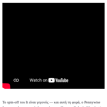
Το spin-off του It είναι γεγονός — και αυτή τη φορά, ο Pennywise