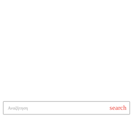
Μουσικά Νέα
Οι Μόνιμες Συλλογές του Μουσείου
Κινηματογράφου Θεσσαλονίκης
search