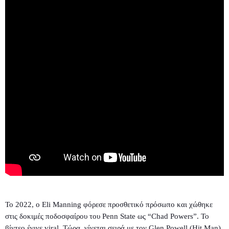
Το 2022, ο Eli Manning φόρεσε προσθετικό πρόσωπο και χώθηκε
στις δοκιμές ποδοσφαίρου του Penn State ως “Chad Powers”. Το
βίντεο έγινε viral. Τώρα, γίνεται σειρά με τον Glen Powell (Hit Man)