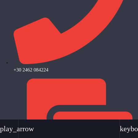
+30 2462 084224
play_arrow
keybo