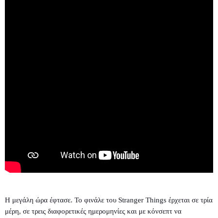
Η μεγάλη ώρα έφτασε. Το φινάλε του Stranger Things έρχεται σε τρία
μέρη, σε τρεις διαφορετικές ημερομηνίες και με κόνσεπτ να