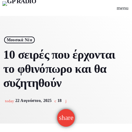
menu
close
play_arrow
Gpradio
Μουσικά Νέα
10 σειρές που έρχονται
το φθινόπωρο και θα
Αρχική
συζητηθούν
Ψυχαγωγία
Μουσικά Νέα
22 Αυγούστου, 2025
18
Γρεβενά
today
Εκπομπές
Οδηγός πόλης
share
email
Σινεμά
Καφές
Συνεντεύξεις
Events