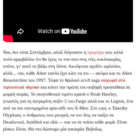
Ναι, δεν είναι Σεπτέμβριο, αλλά Αύγουστο η
πρεμιέρα
του, αλλά
πολύ αμφιβάλλω ότι θα έχεις το νου σου στις νέες κυκλοφορίες,
οπότε, γι’ αυτό το βάζω στη λίστα. Ακούγεται σχεδόν ιερόσυλο,
αλλά… ναι, κάθε Alien ταινία έχει κάτι να πει — ακόμα και το Alien
Resurrection του 1997. Τώρα το θρυλικό sci-fi saga
εισχωρεί στο
τηλεοπτικό σύμπαν
και κάνει την πρώτη του σοβαρή προσπάθεια σε
μορφή σειράς. Το σκηνοθετικό τιμόνι κρατά ο Noah Hawley,
γνωστός για τη λατρεμένη σεζόν 5 του Fargo αλλά και το Legion, ένα
από τα πιο υποτιμημένα spin-offs του X-Men. Στο cast, ο Timothy
Olyphant, ο άνθρωπος που μπορείς να τον δεις να παίζει σε
Deadwood, Justified και εδώ — και να σε πείσει κάθε φορά. Είναι
ρίσκο; Είναι. Θα του δώσουμε μία ευκαιρία; Βεβαίως.