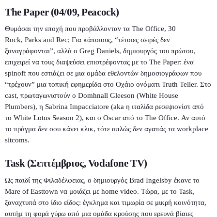
The Paper (04/09, Peacock)
Θυμάσαι την εποχή που προβάλλονταν τα The Office, 30
Rock, Parks and Rec; Για κάποιους, “τέτοιες σειρές δεν
ξαναγράφονται”, αλλά ο Greg Daniels, δημιουργός του πρώτου,
επιχειρεί να τους διαψεύσει επιστρέφοντας με το The Paper: ένα
spinoff που εστιάζει σε μια ομάδα εθελοντών δημοσιογράφων που
“τρέχουν” μια τοπική εφημερίδα στο Οχάιο ονόματι Truth Teller. Στο
cast, πρωταγωνιστούν ο Domhnall Gleeson (White House
Plumbers), η Sabrina Impacciatore (aka η ιταλίδα ρεσεψιονίστ από
το White Lotus Season 2), και ο Oscar από το The Office. Αν αυτό
το πράγμα δεν σου κάνει κλικ, τότε απλώς δεν αγαπάς τα workplace
sitcoms.
Task (Σεπτέμβριος, Vodafone TV)
Ως παιδί της Φιλαδέλφειας, ο δημιουργός Brad Ingelsby έκανε το
Mare of Easttown να μοιάζει με home video. Τώρα, με το Task,
ξαναχτυπά στο ίδιο είδος: έγκλημα και τιμωρία σε μικρή κοινότητα,
αυτήμ τη φορά γύρω από μια ομάδα κρούσης που ερευνά βίαιες