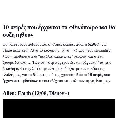
Φαγητό
Βιβλίο
Διαγωνισμοί
Διαμονή
Εκθέσεις
Επικοινωνία
Night life
10 σειρές που έρχονται το φθινόπωρο και θα
Θέατρο
συζητηθούν
Οι πλατφόρμες αυξάνονται, οι σειρές επίσης, αλλά η διάθεση για
Ακόλουθες εκπομπές
binge μειώνεται. Λίγο το καλοκαίρι, λίγο η κόπωση του streaming,
λίγο η αίσθηση ότι οι “μεγάλες παραγωγές” λείπουν και ότι τα
έχουμε δει όλα…. Τις προηγούμενες χρονιές, τα πράγματα ήταν πιο
ξεκάθαρα. Φέτος; Σε ένα μεγάλο βαθμό, έχουμε εναποθέσει τις
ελπίδες μας για το δεύτερο μισό της χρονιάς. Ιδού οι
10 σειρές που
έρχονται το φθινόπωρο
και ενδέχεται να μειώσουν τη γκρίνια μας.
Alien: Earth (12/08, Disney+)