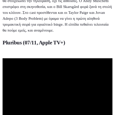
θα στοιχειώσει την τηλεόραση, όχι τις αίθουσες. Ο Andy Muschetti
επιστρέφει στη σκηνοθεσία, και ο Bill Skarsgård φορά ξανά τη στολή
του κλόουν. Στο cast προστίθενται και οι Taylor Paige και Jovan
Adepo (3 Body Problem) με όραμα να γίνει η πρώτη αληθινά
τρομακτική σειρά για εφιαλτικό binge. Η ελπίδα πεθαίνει τελευταία
θα πούμε εμείς, και αναμένουμε.
Pluribus (07/11, Apple TV+)