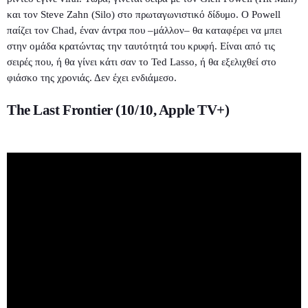
και τον Steve Zahn (Silo) στο πρωταγωνιστικό δίδυμο. Ο Powell
παίζει τον Chad, έναν άντρα που –μάλλον– θα καταφέρει να μπει
στην ομάδα κρατώντας την ταυτότητά του κρυφή. Είναι από τις
σειρές που, ή θα γίνει κάτι σαν το Ted Lasso, ή θα εξελιχθεί στο
φιάσκο της χρονιάς. Δεν έχει ενδιάμεσο.
The Last Frontier (10/10, Apple TV+)